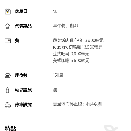
無
休息日
早午餐、咖啡
代表菜品
蔬菜燉肉通心粉 13,900韓元
費
reggiano奶酪麵 13,900韓元
法式吐司 9,900韓元
美式咖啡 5,500韓元
150席
座位數
無
幼兒設施
壽城酒店停車場 3小時免費
停車設施
特點