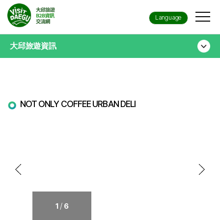
Language
大邱旅遊資訊
NOT ONLY COFFEE URBAN DELI
/
1
6