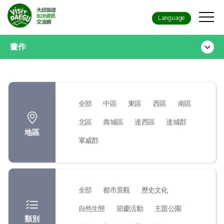
Language
畫作
全部
中區
東區
西區
南區
北區
壽城區
達西區
達城郡
地區
軍威郡
全部
都市景觀
歷史文化
自然生態
節慶活動
主題公園
類別