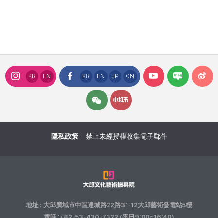
KR
EN
KR
EN
JP
CN
隱私政策
禁止未經授權收集電子郵件
地址 : 大邱廣域市中區達城路22路31-12大邱藝術發電站5樓
電話 :+82-53-430-7322 (平日9:00~16:40)