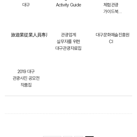
대구
Activity Guide
체험관광
가이드북
체험대구로
旅遊業從業人員專用大邱旅遊資料集
관광업계
대구문화예술진흥원
실무자를 위한
CI
대구관광자료집
2019 대구
관광사진 공모전
작품집