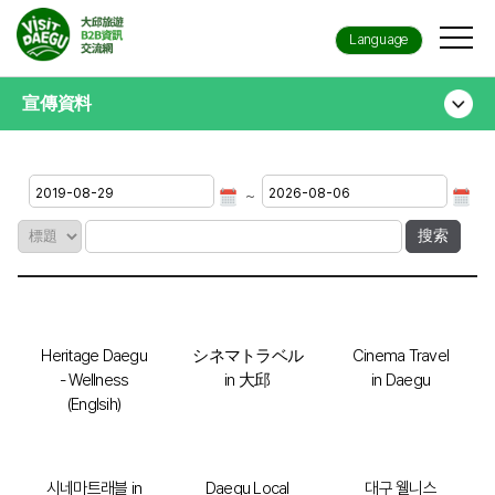
Language
宣傳資料
~
Heritage Daegu
シネマトラベル
Cinema Travel
- Wellness
in 大邱
in Daegu
(Englsih)
시네마트래블 in
Daegu Local
대구 웰니스