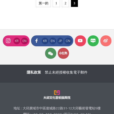
第一的
1
2
3
KR
EN
KR
EN
JP
CN
隱私政策
禁止未經授權收集電子郵件
地址 : 大邱廣域市中區達城路22路31-12大邱藝術發電站5樓